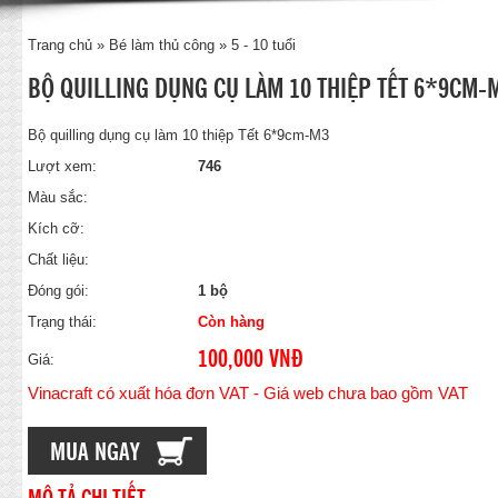
Trang chủ
»
Bé làm thủ công
»
5 - 10 tuổi
BỘ QUILLING DỤNG CỤ LÀM 10 THIỆP TẾT 6*9CM-
Bộ quilling dụng cụ làm 10 thiệp Tết 6*9cm-M3
Lượt xem:
746
Màu sắc:
Kích cỡ:
Chất liệu:
Đóng gói:
1 bộ
Trạng thái:
Còn hàng
100,000 VNĐ
Giá:
Vinacraft có xuất hóa đơn VAT - Giá web chưa bao gồm VAT
MUA NGAY