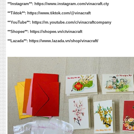
**Instagram**:
https://www.instagram.com/vinacraft.cty
**Tiktok**:
https://www.tiktok.com/@vinacraft
**YouTube**:
https://m.youtube.com/c/vinacraftcompany
**Shopee**:
https://shopee.vn/ctvinacraft
**Lazada**:
https://www.lazada.vn/shop/vinacraft/