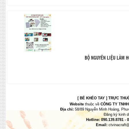
BỘ NGUYÊN LIỆU LÀM H
[ BÉ KHÉO TAY ] TRỰC THUỘC
Website
thuộc về
CÔNG TY TNHH 
Địa chỉ:
58/89 Nguyễn Minh Hoàng, Phườ
Đăng ký kinh 
Hotline:
090.139.8781 - 
Email:
ctvinacraft